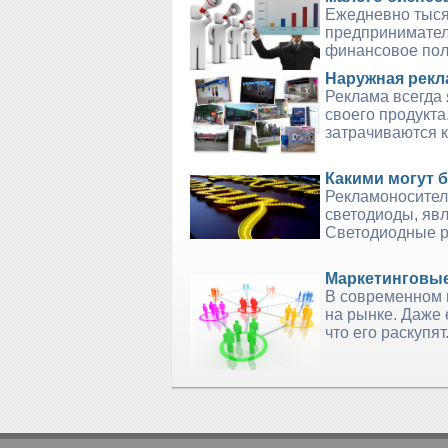
Ежедневно тыся
предпринимател
финансовое поло
Наружная рекла
Реклама всегда
своего продукта
затрачиваются к
Какими могут 
Рекламоносител
светодиоды, яв
Светодиодные ре
Маркетинговые
В современном м
на рынке. Даже е
что его раскупят.