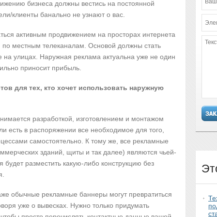
вижению бизнеса должны вестись на постоянной
ли/клиенты банально не узнают о вас.
аться активным продвижением на просторах интернета
и по местным телеканалам. Основой должны стать
 на улицах. Наружная реклама актуальна уже не один
абильно приносит прибыль.
тов для тех, кто хочет использовать наружную
анимается разработкой, изготовлением и монтажом
ли есть в распоряжении все необходимое для того,
цессами самостоятельно. К тому же, все рекламные
ммерческих зданий, щиты и так далее) являются чьей-
зя будет разместить какую-либо конструкцию без
Эт
я.
Даже обычные
рекламные баннеры
могут превратиться
Те
оворя уже о вывесках. Нужно только придумать
по
ст
 чтобы просто перечислять контактные данные вашей