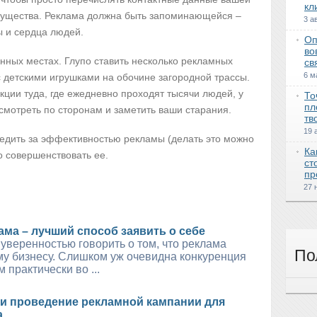
кл
мущества. Реклама должна быть запоминающейся –
3 а
ы и сердца людей.
Оп
во
ных местах. Глупо ставить несколько рекламных
св
6 м
 детскими игрушками на обочине загородной трассы.
кции туда, где ежедневно проходят тысячи людей, у
То
пл
осмотреть по сторонам и заметить ваши старания.
тв
19 
ледить за эффективностью рекламы (делать это можно
Ка
о совершенствовать ее.
ст
пр
27 
ама – лучший способ заявить о себе
уверенностью говорить о том, что реклама
По
му бизнесу. Слишком уж очевидна конкуренция
 практически во ...
и проведение рекламной кампании для
а