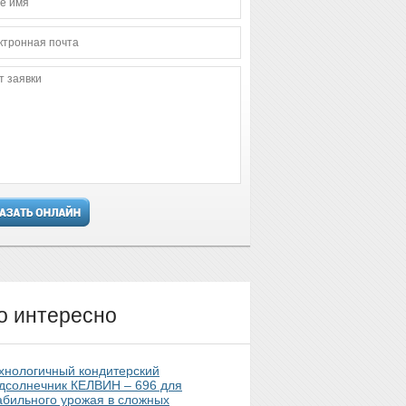
о интересно
хнологичный кондитерский
дсолнечник КЕЛВИН – 696 для
абильного урожая в сложных