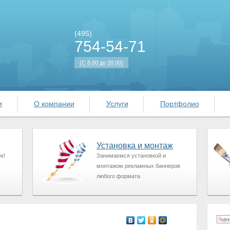
(495)
754-54-71
(С 8.00 до 20.00)
и
О компании
Услуги
Портфолио
Установка и монтаж
к!
Занимаемся установкой и
монтажом рекламных баннеров
любого формата