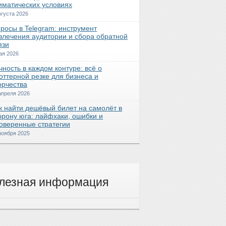
иматических условиях
вгуста 2026
росы в Telegram: инструмент
влечения аудитории и сбора обратной
язи
ая 2026
чность в каждом контуре: всё о
оттерной резке для бизнеса и
орчества
апреля 2026
к найти дешёвый билет на самолёт в
орону юга: лайфхаки, ошибки и
оверенные стратегии
ноября 2025
лезная информация