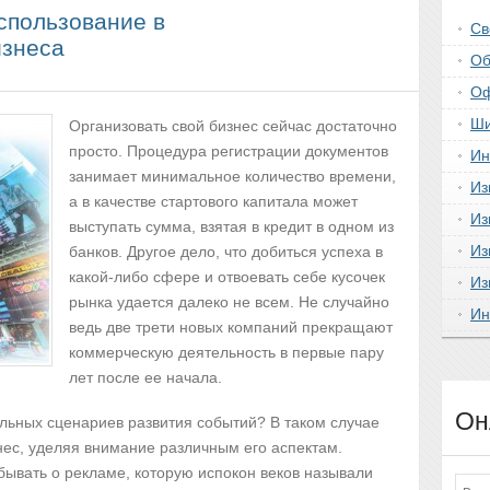
спользование в
Св
изнеса
Об
Оф
Ши
Организовать свой бизнес сейчас достаточно
просто. Процедура регистрации документов
Ин
занимает минимальное количество времени,
Из
а в качестве стартового капитала может
Из
выступать сумма, взятая в кредит в одном из
Из
банков. Другое дело, что добиться успеха в
какой-либо сфере и отвоевать себе кусочек
Из
рынка удается далеко не всем. Не случайно
Ин
ведь две трети новых компаний прекращают
коммерческую деятельность в первые пару
лет после ее начала.
Он
альных сценариев развития событий? В таком случае
нес, уделяя внимание различным его аспектам.
бывать о рекламе, которую испокон веков называли