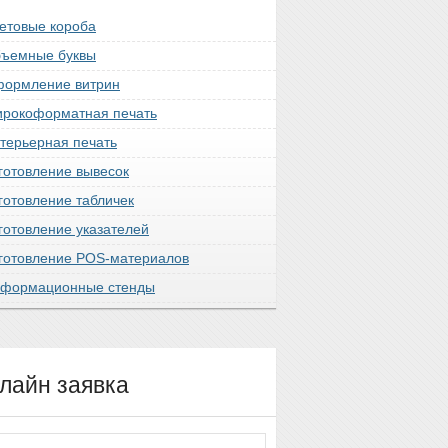
етовые короба
ъемные буквы
ормление витрин
рокоформатная печать
терьерная печать
готовление вывесок
готовление табличек
готовление указателей
готовление POS-материалов
формационные стенды
лайн заявка