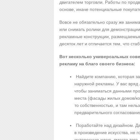
двигателем торговли. Работы по прод
основе, иначе потенциальные покупате
Вовсе не обязательно сразу же заним
или снимать ролики для демонстраци
рекламные конструкции
, размещаемые
десяток лет и отличается тем, что ст
Вот несколько универсальных сове
рекламу на благо своего бизнеса:
Найдите компанию, которая з
наружной рекламы. У вас вряд 
чтобы заниматься данными про
места (фасады жилых домов/ко
то собственностью, и там нель
предварительного согласовани
Поработайте над дизайном. 
в произведение искусства, не г
интересную идею, вместо того,