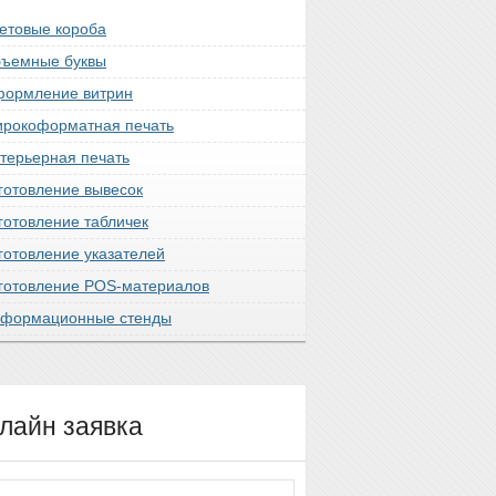
етовые короба
ъемные буквы
ормление витрин
рокоформатная печать
терьерная печать
готовление вывесок
готовление табличек
готовление указателей
готовление POS-материалов
формационные стенды
лайн заявка