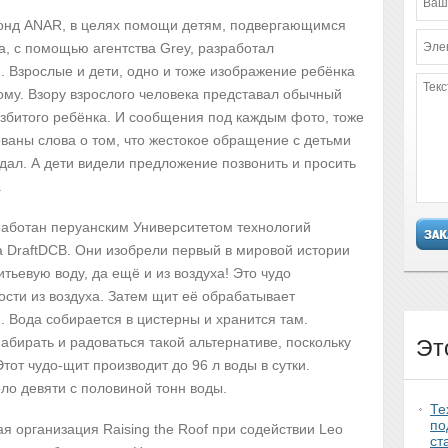
онд ANAR, в целях помощи детям, подвергающимся
, с помощью агентства Grey, разработал
 Взрослые и дети, одно и тоже изображение ребёнка
ому. Взору взрослого человека представал обычный
избитого ребёнка. И сообщения под каждым фото, тоже
аны слова о том, что жестокое обращение с детьми
радал. А дети видели предложение позвонить и просить
.
работан перуанским Университетом технологий
а DraftDCB. Они изобрели первый в мировой истории
тьевую воду, да ещё и из воздуха! Это чудо
ости из воздуха. Затем щит её обрабатывает
я. Вода собирается в цистерны и хранится там.
абирать и радоваться такой альтернативе, поскольку
Эт
тот чудо-щит производит до 96 л воды в сутки.
оло девяти с половиной тонн воды.
Те
по
я организация Raising the Roof при содействии Leo
ст