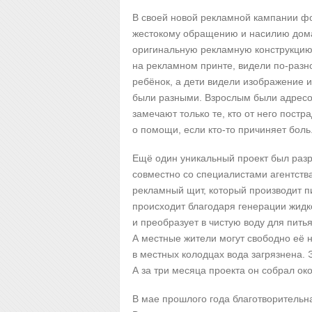
В своей новой рекламной кампании ф
жестокому обращению и насилию дома
оригинальную рекламную конструкцию.
на рекламном принте, видели по-разн
ребёнок, а дети видели изображение 
были разными. Взрослым были адресов
замечают только те, кто от него пост
о помощи, если кто-то причиняет боль
Ещё один уникальный проект был раз
совместно со специалистами агентств
рекламный щит, который производит пи
происходит благодаря генерации жидк
и преобразует в чистую воду для пить
А местные жители могут свободно её н
в местных колодцах вода загрязнена. Э
А за три месяца проекта он собрал ок
В мае прошлого года благотворительна