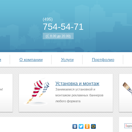
(495)
754-54-71
(С 8.00 до 20.00)
и
О компании
Услуги
Портфолио
Установка и монтаж
к!
Занимаемся установкой и
монтажом рекламных баннеров
любого формата