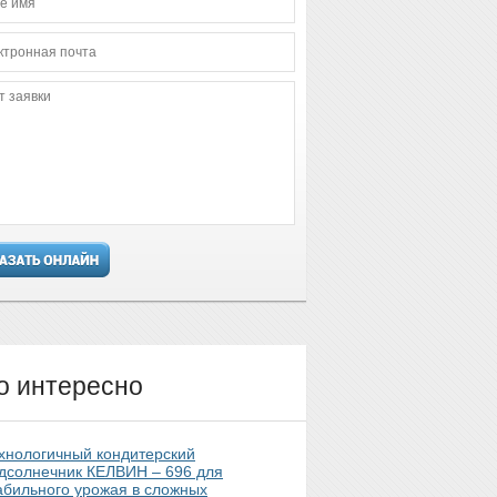
о интересно
хнологичный кондитерский
дсолнечник КЕЛВИН – 696 для
абильного урожая в сложных