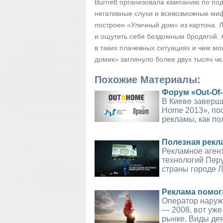
Burnett организовала кампанию по по
негативные слухи и всевозможные миф
построен «Уличный дом» из картона.
и ощутить себя бездомным бродягой. А
в таких плачевных ситуациях и чем мо
домик» заглянуло более двух тысяч че
Похожие Материалы:
Форум «Out-Of
В Киеве заверш
Home 2013», по
рекламы, как по
Полезная рекл
Рекламное агент
технологий Перу
страны городе Л
Реклама помог
Оператор наруж
— 2008, вот уже
рынке. Виды дея