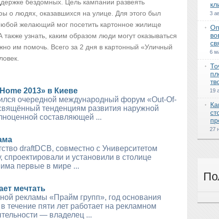
ддержке бездомных. Цель кампании развеять
кл
ы о людях, оказавшихся на улице. Для этого был
3 а
 Любой желающий мог посетить картонное жилище
Оп
во
 также узнать, каким образом люди могут оказываться
св
жно им помочь. Всего за 2 дня в картонный «Уличный
6 м
ловек.
То
пл
тв
-Home 2013» в Киеве
19 
ился очередной международный форум «Out-Of-
Ка
свящённый тенденциям развития наружной
ст
лноценной составляющей ...
пр
27 
ама
ство draftDCB, совместно с Университетом
, спроектировали и установили в столице
има первые в мире ...
По
ает мечтать
ной рекламы «Прайм групп», год основания
 в течение пяти лет работает на рекламном
тельности — владелец ...