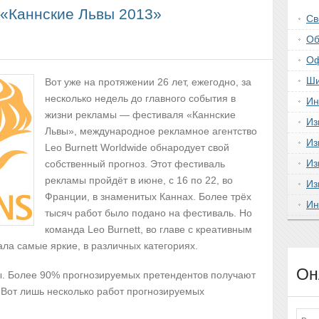
 «Каннские Львы 2013»
Св
Об
Оф
Ши
Вот уже на протяжении 26 лет, ежегодно, за
несколько недель до главного события в
Ин
жизни рекламы — фестиваля «Каннские
Из
Львы», международное рекламное агентство
Из
Leo Burnett Worldwide обнародует свой
Из
собственный прогноз. Этот фестиваль
рекламы пройдёт в июне, с 16 по 22, во
Из
Франции, в знаменитых Каннах. Более трёх
Ин
тысяч работ было подано на фестиваль. Но
команда Leo Burnett, во главе с креативным
ла самые яркие, в различных категориях.
Он
ны. Более 90% прогнозируемых претендентов получают
 Вот лишь несколько работ прогнозируемых