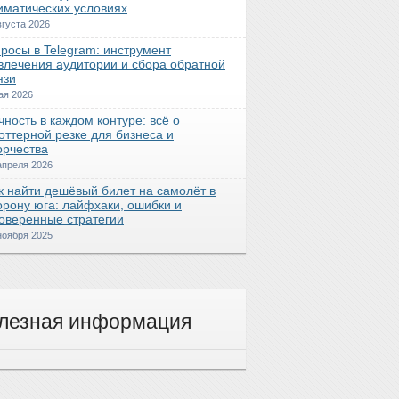
иматических условиях
вгуста 2026
росы в Telegram: инструмент
влечения аудитории и сбора обратной
язи
ая 2026
чность в каждом контуре: всё о
оттерной резке для бизнеса и
орчества
апреля 2026
к найти дешёвый билет на самолёт в
орону юга: лайфхаки, ошибки и
оверенные стратегии
ноября 2025
лезная информация