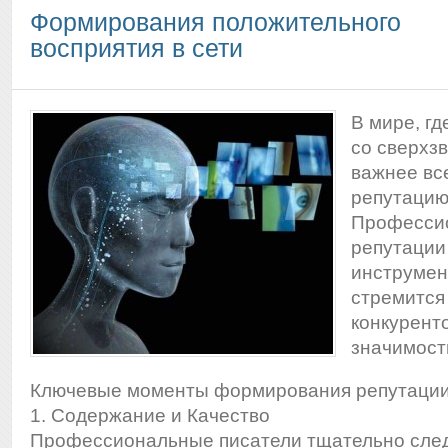
Формирования положительного
восприятия в сети
В мире, г
со сверхз
важнее вс
репутацию
Профессио
репутации
инструмент
стремится
конкурент
значимост
Ключевые моменты формирования репутаци
1. Содержание и Качество
Профессиональные писатели тщательно след